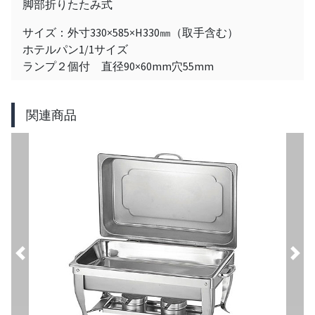
脚部折りたたみ式
サイズ：外寸330×585×H330㎜（取手含む）
ホテルパン1/1サイズ
ランプ２個付 直径90×60mm穴55mm
関連商品
Previous
Nex