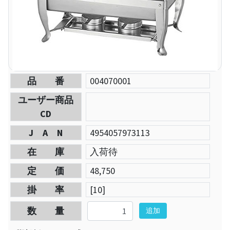
品 番
004070001
ユーザー商品
CD
J A N
4954057973113
在 庫
入荷待
定 価
48,750
掛 率
[10]
数 量
追加