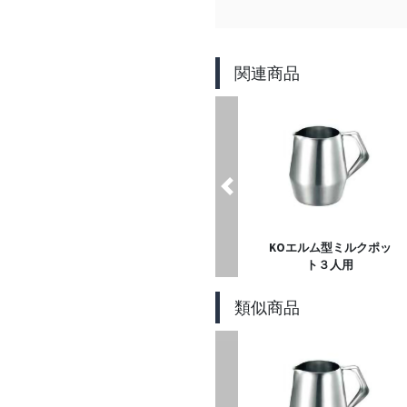
関連商品
Previous
KOエルム型ミルクポッ
ト３人用
類似商品