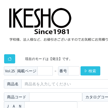
現在のモードは【発注】です。
Vol.25
掲載ページ
番号
検索
－
商品名
商品コード
カタログコ
J A N