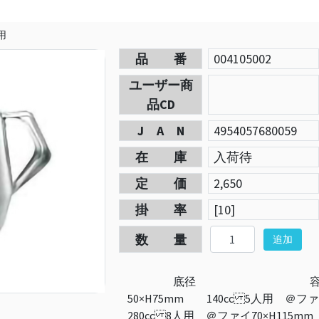
用
品 番
004105002
ユーザー商
品CD
J A N
4954057680059
在 庫
入荷待
定 価
2,650
掛 率
[10]
数 量
追加
底径 容量 3人用
50×H75mm 140cc 5人用 ＠フ
280cc 8人用 ＠ファイ70×H115mm