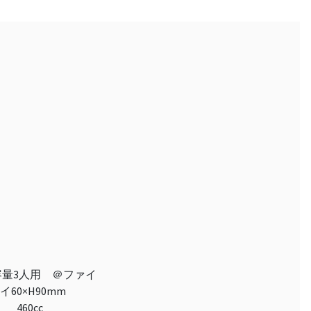
 ＠ファイ
ァイ60×H90mm
 460cc