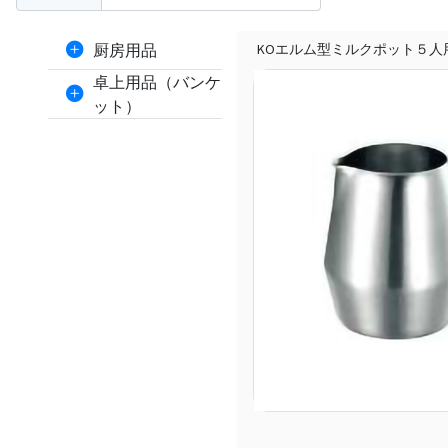
厨房用品
KOエルム型ミルクポット５人
卓上用品（バンケ
ット）